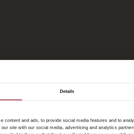
der Früchte des Weinguts in unseren Desserts und die Küh
ktails ergänzen das
„Belvedere“-Erlebnis
perfekt und sin
re-Bar ist auch der Ort, an dem wir Treffen persönlichere
nd Cocktailpartys, aber auch die „Eröffnung“ der Hochze
 hier den idealen Rahmen, um ästhetisch vollendet zu 
 23:00 für Drinks und Aperitifs geöffnet, von Juli bis Au
Details
e content and ads, to provide social media features and to analy
 our site with our social media, advertising and analytics partn
Fotogalerie