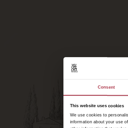
Kaffee, die Frische 
entspannendsten Coc
geeignet. Die Belvede
private Abendessen u
Gästeempfang, finden
Täglich von 17:00 bis
Consent
This website uses cookies
We use cookies to personalis
information about your use of