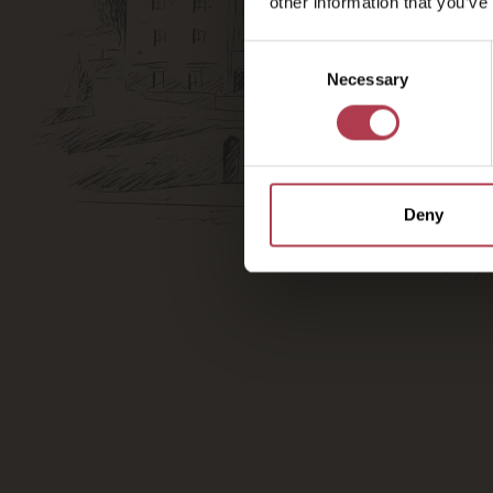
other information that you’ve
Consent
Necessary
Selection
Deny