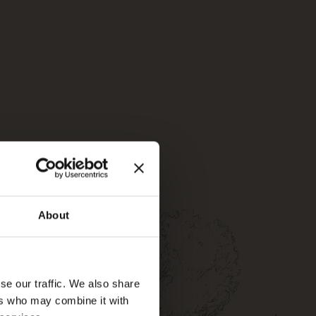
le der
d für alle Stunden
r Art veranstalten:
itsfeier mit
werden.
gust (wetterabhängig).
About
se our traffic. We also share
ers who may combine it with