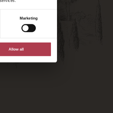
 services.
t offer
Marketing
Allow all