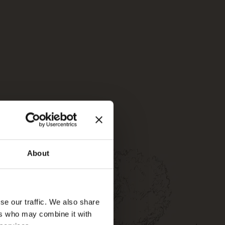
t s’appliquer.
ut autre tarif
 tarif de la chambre
About
se our traffic. We also share
ers who may combine it with