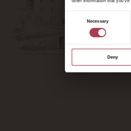
other information that you’ve
View a
Consent
Necessary
Selection
Deny