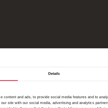
nditions
oumise à la disponibilité et des dates d’interdiction peuven
utomatiquement combinée avec toute autre promotion ou to
e à ce moment-là.
nt pour les nouvelles réservations.
e paiement et d’annulation qui s’appliquent dépendent du
r des séjours pendant toute la saison
Details
RÉSERVEZ CETTE OFFRE
e content and ads, to provide social media features and to analy
 our site with our social media, advertising and analytics partn