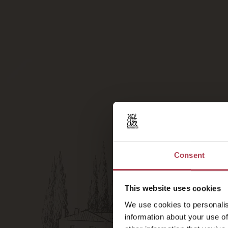
Termes et co
Cette offre est s
Cette offre est a
spécial disponibl
Valable uniqueme
Les conditions d
choisie.
Offre valable pou
Consent
This website uses cookies
We use cookies to personalis
information about your use of