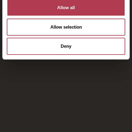
Allow all
Allow selection
Deny
Η απόδρασή σας στο Kinsterna
Hotel σας περιμένει
Κάντε κράτηση μέσω της ιστοσελίδας μας για
αποκλειστικές προσφορές και εγγύηση καλύτερης
τιμής, πρόωρο check in / late check out και δωρεάν
αναβάθμιση δωματίου, ανάλογα με τη διαθεσιμότητα
ΚΑΝΤΕ ΚΡΑΤΗΣΗ