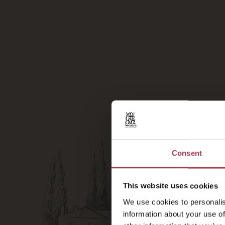
absolute Ruhe und Pr
Jacuzzi für einziga
gegen Aufpreis pro Na
Wichtiger Hinweis:
Da
Hauses ausmachen un
Hotels einzigartig. 
Weinberge, Olivenhai
hohe Standard und d
Consent
This website uses cookies
We use cookies to personalis
information about your use of