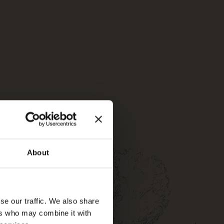
ber einen Außen-
auf Anfrage und
e Persönlichkeit des
er des Kinsterna
chselnd auf
sreich, wobei der
About
se our traffic. We also share
ers who may combine it with