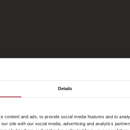
ivatsphäre gewährleistet sind. Eine von ihnen verfügt ü
rtige Momente des Wohlbefindens und der Entspannung (
cht erhältlich).
nk der Erhaltung der architektonischen Elemente, die di
Mehr lesen
d von seiner Vergangenheit zeugen, ist jedes der Zimm
Sowohl die Innenausstattung als auch die Ausblicke (abwe
ne, das Meer und die üppigen Gärten) sind abwechslung
ie Annehmlichkeiten immer gleich bleiben.
Details
e content and ads, to provide social media features and to analy
 our site with our social media, advertising and analytics partn