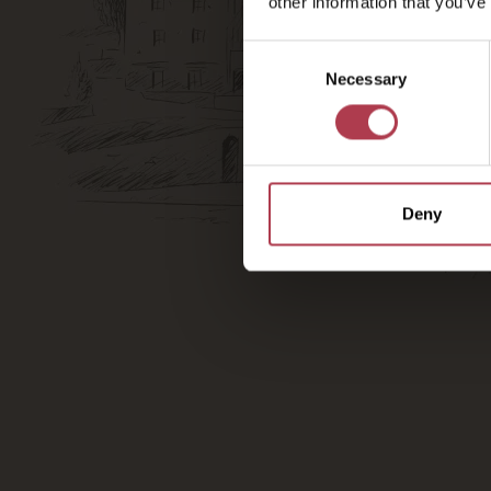
other information that you’ve
Consent
Necessary
Selection
Deny