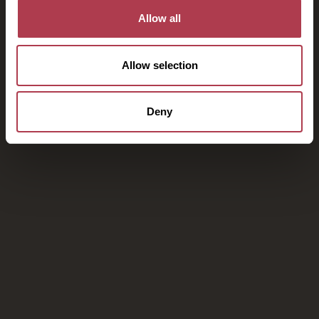
Allow all
Allow selection
Deny
Η απόδρασή σας στο Kinsterna
Hotel σας περιμένει
Κάντε κράτηση μέσω της ιστοσελίδας μας για
αποκλειστικές προσφορές και εγγύηση καλύτερης
τιμής, πρόωρο check in / late check out και δωρεάν
αναβάθμιση δωματίου, ανάλογα με τη διαθεσιμότητα
ΚΑΝΤΕ ΚΡΑΤΗΣΗ