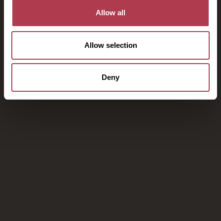
Allow all
Allow selection
Deny
Η απόδρασή σας στο Kinsterna
Hotel σας περιμένει
Κάντε κράτηση μέσω της ιστοσελίδας μας για
αποκλειστικές προσφορές και εγγύηση καλύτερης
τιμής, πρόωρο check in / late check out και δωρεάν
αναβάθμιση δωματίου, ανάλογα με τη διαθεσιμότητα
ΚΑΝΤΕ ΚΡΑΤΗΣΗ